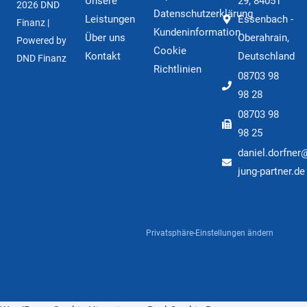
Unsere
29, 84051
2026 DND
Datenschutzerklärung
Leistungen
Essenbach -
Finanz |
Kundeninformation
Über uns
Oberahrain,
Powered by
Cookie
Kontakt
Deutschland
DND Finanz
Richtlinien
08703 98
98 28
08703 98
98 25
daniel.dorfner
jung-partner.de
Privatsphäre-Einstellungen ändern