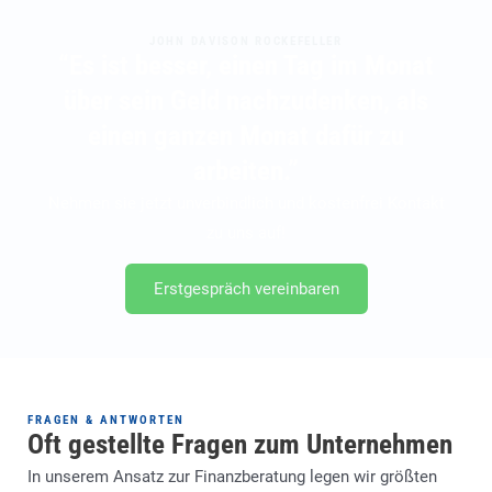
JOHN DAVISON ROCKEFELLER
“Es ist besser, einen Tag im Monat
über sein Geld nachzudenken, als
einen ganzen Monat dafür zu
arbeiten.”
Nehmen sie jetzt unverbindlich und kostenfrei Kontakt
zu uns auf!
Erstgespräch vereinbaren
FRAGEN & ANTWORTEN
Oft gestellte Fragen zum Unternehmen
In unserem Ansatz zur Finanzberatung legen wir größten